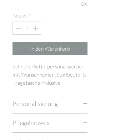
0/8
Anzahl
*
In den Warenkorb
Schnullerkette, personalisierbar
mit Wunschnamen, Stoffbeutel &
Tragetasche inklusive
Personalisierung
Es sind keine Akzentzeichen und
Pflegehinweis
Umlaute möglich. Bitte beachte,
dass, sofern keine
Zur Reinigung der Schnullerkette