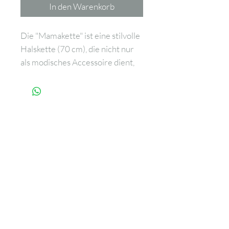
In den Warenkorb
Die "Mamakette" ist eine stilvolle
Halskette (70 cm), die nicht nur
als modisches Accessoire dient,
sondern auch speziell als
Unterhaltung für das Baby
konzipiert ist. Das zentrale
Element der Kette ist ein
Glöckchen, dessen Klingeln das
Baby fasziniert, während es in
den Armen der Mutter liegt. Die
Kette besteht aus einer stabilen
Schnur, die keine Gefahr des
Reissens birgt.