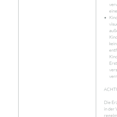
ver
eine
Kin
visu
auß
Kind
kein
entf
Kind
Ers
vers
ver
ACHT
Die Er
in der
regelm