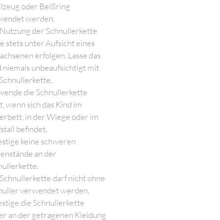
lzeug oder Beißring
wendet werden.
Nutzung der Schnullerkette
te stets unter Aufsicht eines
chsenen erfolgen. Lasse das
 niemals unbeaufsichtigt mit
Schnullerkette.
wende die Schnullerkette
t, wenn sich das Kind im
erbett, in der Wiege oder im
stall befindet.
estige keine schweren
enstände an der
ullerkette.
Schnullerkette darf nicht ohne
nuller verwendet werden.
stige die Schnullerkette
er an der getragenen Kleidung