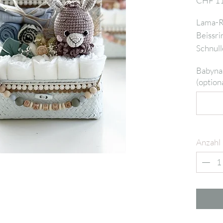
CHF 1
Lama-Ra
Beissri
Schnull
Gr.3, 
Babynam
(optiona
Anzahl