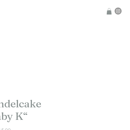
ndelcake
aby K“
Preis