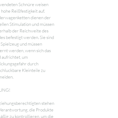
wendeten Schnüre weisen
 hohe Reißfestigkeit auf.
derwagenketten dienen der
ellen Stimulation und müssen
erhalb der Reichweite des
es befestigt werden. Sie sind
 Spielzeug und müssen
ernt werden, wenn sich das
 aufrichtet, um
tickungsgefahr durch
chluckbare Kleinteile zu
meiden.
UNG!
ziehungsberechtigten stehen
 Verantwortung, die Produkte
äßig zu kontrollieren, um die