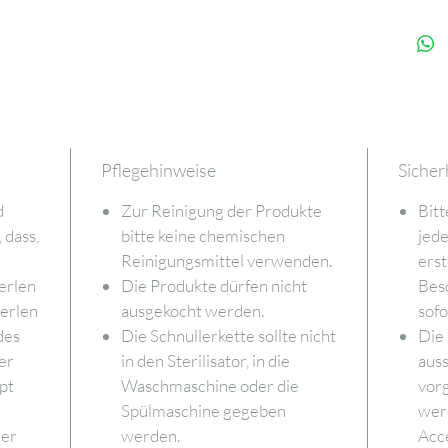
Pflegehinweise
Sicher
d
Zur Reinigung der Produkte
Bitt
 dass,
bitte keine chemischen
jede
Reinigungsmittel verwenden.
ers
erlen
Die Produkte dürfen nicht
Bes
perlen
ausgekocht werden.
sofo
des
Die Schnullerkette sollte nicht
Die
er
in den Sterilisator, in die
auss
pt
Waschmaschine oder die
vor
Spülmaschine gegeben
werd
der
werden.
Acce