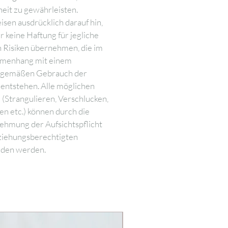
heit zu gewährleisten.
sen ausdrücklich darauf hin,
r keine Haftung für jegliche
n Risiken übernehmen, die im
menhang mit einem
hgemäßen Gebrauch der
 entstehen. Alle möglichen
 (Strangulieren, Verschlucken,
en etc.) können durch die
hmung der Aufsichtspflicht
ziehungsberechtigten
den werden.