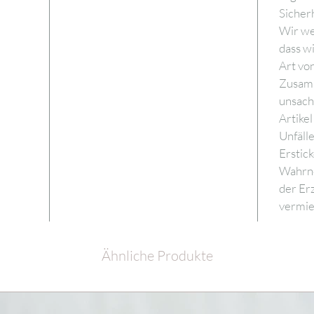
Sicher
Wir wei
dass wi
Art vo
Zusam
unsac
Artikel
Unfälle
Erstick
Wahrne
der Er
vermie
Ähnliche Produkte