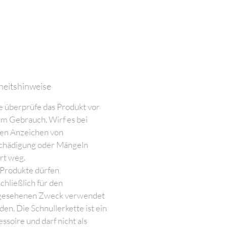
heitshinweise
e überprüfe das Produkt vor
m Gebrauch. Wirf es bei
ten Anzeichen von
chädigung oder Mängeln
rt weg.
 Produkte dürfen
chließlich für den
gesehenen Zweck verwendet
en. Die Schnullerkette ist ein
ssoire und darf nicht als