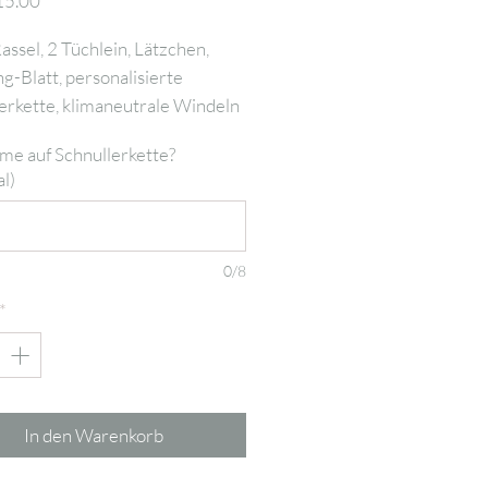
15.00
ssel, 2 Tüchlein, Lätzchen,
ng-Blatt, personalisierte
erkette, klimaneutrale Windeln
Erinnerungsbox (S) 20x13x8cm
e auf Schnullerkette?
l)
0/8
*
In den Warenkorb