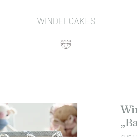
WINDELCAKES
Wi
„B