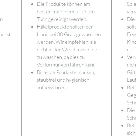
Die Produkte können am
Spie
besten mit einem feuchten
ver
en
Tuch gereinigt werden.
Die 
Häkelprodukte sollten per
soll
d ist
Hand bei 30 Grad gewaschen
Erwa
8
werden. Wir empfehlen, sie
Kind
nicht in der Waschmaschine
der 
zu waschen, da dies zu
Ver
Verformungen führen kann.
nich
Bitte die Produkte trocken,
Gitt
staubfrei und hygienisch
Lauf
aufbewahren.
Bef
Geg
Schn
Die 
Sch
Befe
sich