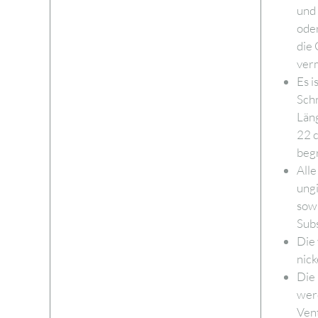
und 
oder
die 
ver
Es i
Schn
Läng
22 c
beg
All
ungi
sowi
Sub
Die 
nick
Die 
wer
Vent