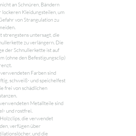
nicht an Schnüren, Bändern
 lockeren Kleidungsteilen, um
Gefahr von Strangulation zu
meiden.
st strengstens untersagt, die
ullerkette zu verlängern. Die
e der Schnullerkette ist auf
m (ohne den Befestigungsclip)
renzt.
e verwendeten Farben sind
ftig, schweiß- und speichelfest
e frei von schädlichen
stanzen.
verwendeten Metallteile sind
el- und rostfrei.
Holzclips, die verwendet
den, verfügen über
ilationslöcher, und die